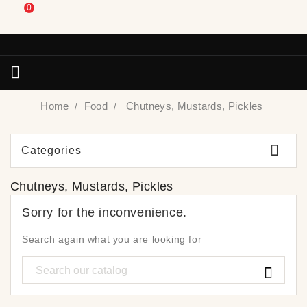
0

Home
Food
Chutneys, Mustards, Pickles

Categories
Chutneys, Mustards, Pickles
Sorry for the inconvenience.
Search again what you are looking for
