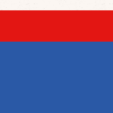
KEL
UNTERNEHMEN
IHR KONTO
bote
Datenschutzerklärung
Persönliche An
Artikel
AGB
Bestellungen
ufshits
Über uns
Rückvergütung
Impressum
Adressen
Kontakt
Gutscheine
Sitemap
My wishlists
Shops
Benachrichtig