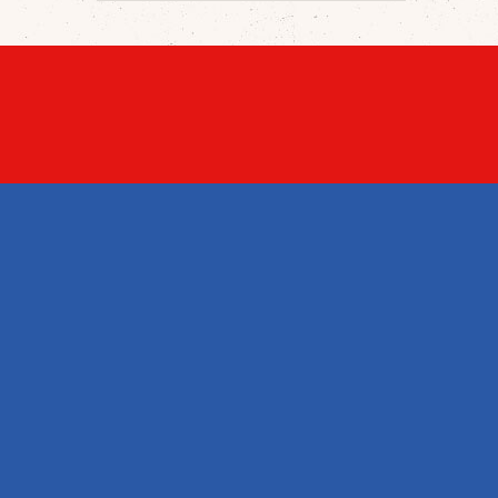
ARTI
Ange
Neue 
Verka