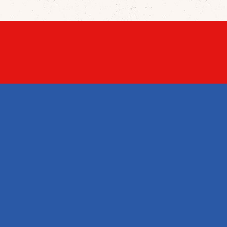
KONTAKT
English Shop
gaben

Warwitzstraße 1, Lagerhalle 3
5023 Salzburg / Gnigl
en
Austria
+43 662 908552

+43 662 908553


office@englishshop.at
ungen