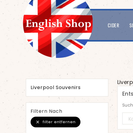
CIDER
S
Liver
Liverpool Souvenirs
Ent
Such
Filtern Nach
filter entfernen
